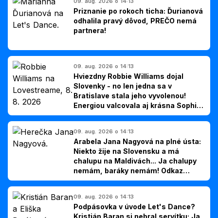
09. aug. 2026 o 14:13
Priznanie po rokoch ticha: Ďurianová
odhalila pravý dôvod, PREČO nemá
partnera!
09. aug. 2026 o 14:13
Hviezdny Robbie Williams dojal
Slovenky - no len jedna sa v
Bratislave stala jeho vyvolenou!
Energiou valcovala aj krásna Sophie
Ellis-Bextor (foto)
09. aug. 2026 o 14:13
Arabela Jana Nagyová na plné ústa:
Niekto žije na Slovensku a má
chalupu na Maldivách... Ja chalupy
nemám, baráky nemám! Odkaz
Slovákom
09. aug. 2026 o 14:13
Podpásovka v úvode Let's Dance?
Kristián Baran si nebral servítku: Ja