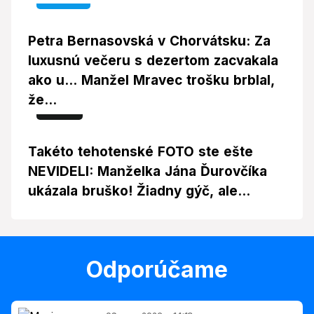
Petra Bernasovská v Chorvátsku: Za
luxusnú večeru s dezertom zacvakala
ako u... Manžel Mravec trošku brblal,
že...
Foto
Takéto tehotenské FOTO ste ešte
NEVIDELI: Manželka Jána Ďurovčíka
ukázala bruško! Žiadny gýč, ale...
Odporúčame