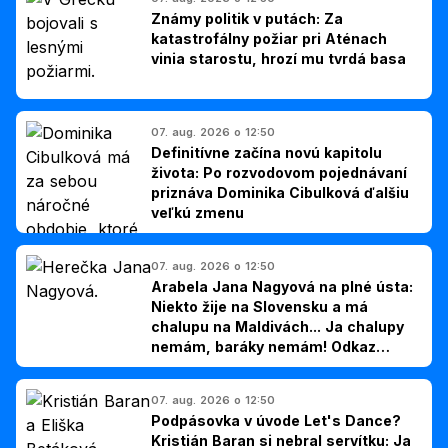
Známy politik v putách: Za
katastrofálny požiar pri Aténach
vinia starostu, hrozí mu tvrdá basa
07. aug. 2026 o 12:50
Definitívne začína novú kapitolu
života: Po rozvodovom pojednávaní
priznáva Dominika Cibulková ďalšiu
veľkú zmenu
07. aug. 2026 o 12:50
Arabela Jana Nagyová na plné ústa:
Niekto žije na Slovensku a má
chalupu na Maldivách... Ja chalupy
nemám, baráky nemám! Odkaz
Slovákom
07. aug. 2026 o 12:50
Podpásovka v úvode Let's Dance?
Kristián Baran si nebral servítku: Ja