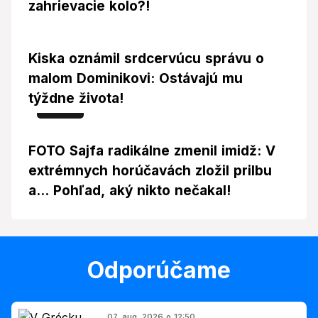
zahrievacie kolo?!
Kiska oznámil srdcervúcu správu o
malom Dominikovi: Ostávajú mu
týždne života!
Foto
FOTO Sajfa radikálne zmenil imidž: V
extrémnych horúčavách zložil prilbu
a... Pohľad, aký nikto nečakal!
Odporúčame
07. aug. 2026 o 12:50