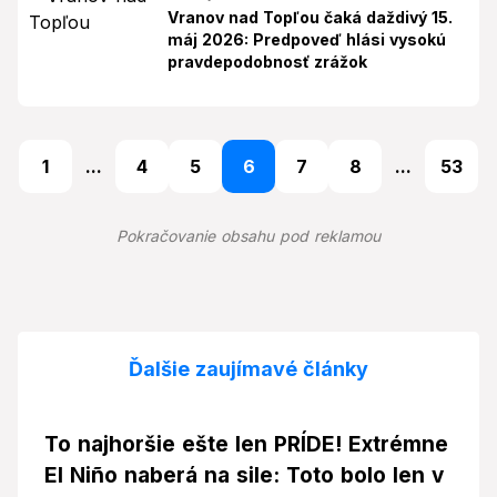
Vranov nad Topľou čaká daždivý 15.
máj 2026: Predpoveď hlási vysokú
pravdepodobnosť zrážok
1
...
4
5
6
7
8
...
53
Pokračovanie obsahu pod reklamou
Ďalšie zaujímavé články
To najhoršie ešte len PRÍDE! Extrémne
El Niño naberá na sile: Toto bolo len v