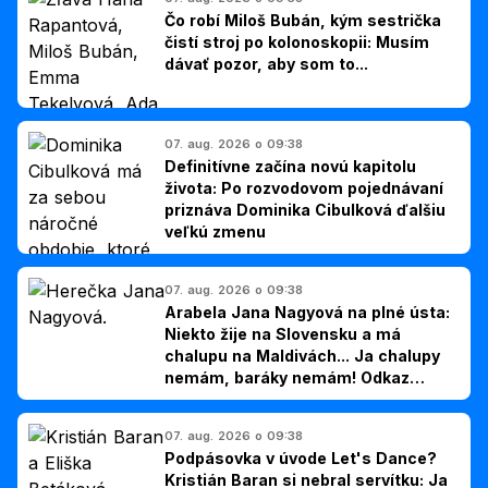
Čo robí Miloš Bubán, kým sestrička
čistí stroj po kolonoskopii: Musím
dávať pozor, aby som to...
07. aug. 2026 o 09:38
Definitívne začína novú kapitolu
života: Po rozvodovom pojednávaní
priznáva Dominika Cibulková ďalšiu
veľkú zmenu
07. aug. 2026 o 09:38
Arabela Jana Nagyová na plné ústa:
Niekto žije na Slovensku a má
chalupu na Maldivách... Ja chalupy
nemám, baráky nemám! Odkaz
Slovákom
07. aug. 2026 o 09:38
Podpásovka v úvode Let's Dance?
Kristián Baran si nebral servítku: Ja