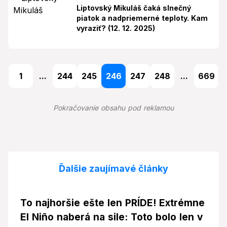
Liptovský Mikuláš čaká slnečný
piatok a nadpriemerné teploty. Kam
vyraziť? (12. 12. 2025)
1
...
244
245
246
247
248
...
669
Pokračovanie obsahu pod reklamou
Ďalšie zaujímavé články
To najhoršie ešte len PRÍDE! Extrémne
El Niño naberá na sile: Toto bolo len v