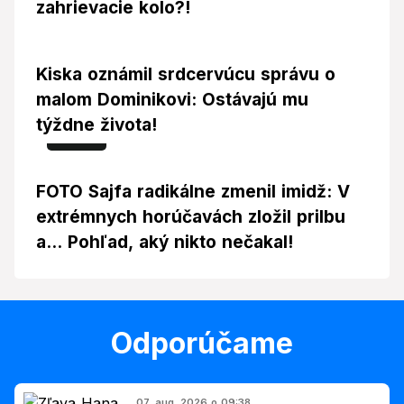
zahrievacie kolo?!
Kiska oznámil srdcervúcu správu o
malom Dominikovi: Ostávajú mu
týždne života!
Foto
FOTO Sajfa radikálne zmenil imidž: V
extrémnych horúčavách zložil prilbu
a... Pohľad, aký nikto nečakal!
Odporúčame
07. aug. 2026 o 09:38